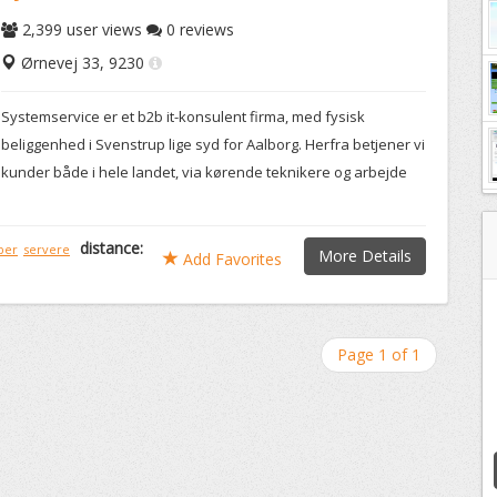
2,399
user views
0
reviews
Ørnevej 33, 9230
Systemservice er et b2b it-konsulent firma, med fysisk
beliggenhed i Svenstrup lige syd for Aalborg. Herfra betjener vi
kunder både i hele landet, via kørende teknikere og arbejde
distance:
per
servere
More Details
Add Favorites
Page 1 of 1