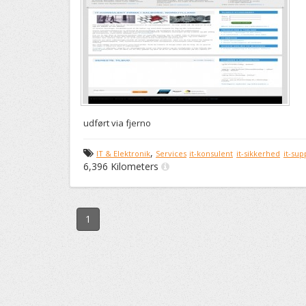
udført via fjerno
,
IT & Elektronik
Services
it-konsulent
it-sikkerhed
it-sup
6,396 Kilometers
1